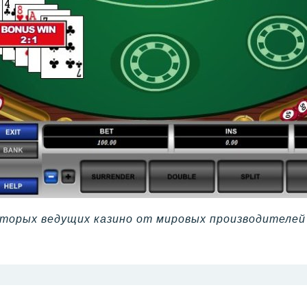
которых ведущих казино от мировых производителе