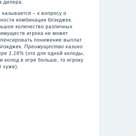
а дилера.
 называется – к вопросу о
ности комбинации блэкджек.
ьшое количество различных
имуществ игрока не может
пенсировать понижение выплат
блэкджек.
Преимущество казино
гре 1,16%
(это для одной колоды,
и колод в игре больше, то игроку
 хуже).