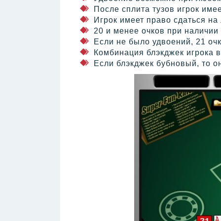
После сплита тузов игрок име
Игрок имеет право сдаться на
20 и менее очков при наличии
Если не было удвоений, 21 оч
Комбинация блэкджек игрока в
Если блэкджек бубновый, то он