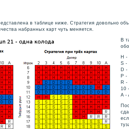
редставлена в таблице ниже. Стратегия довольно об
личества набранных карт чуть меняется.
В т
обо
H -
S -
D -
P -
R -
10 
A -
Пос
сда
есл
туз