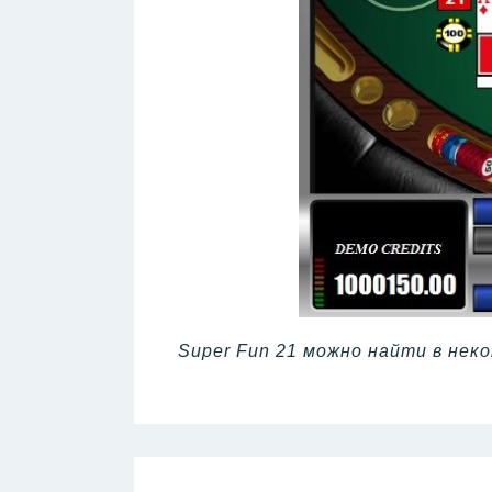
Super Fun 21 можно найти в не