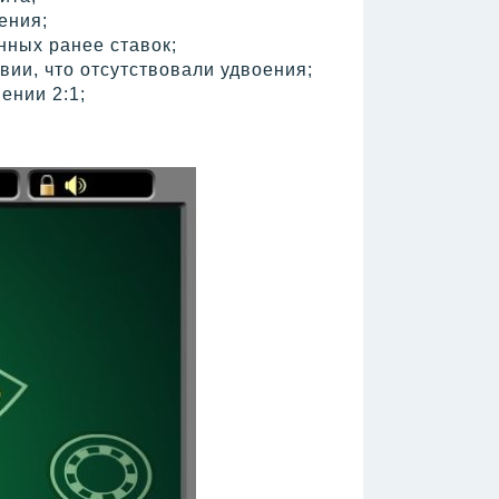
ения;
нных ранее ставок;
вии, что отсутствовали удвоения;
ении 2:1;