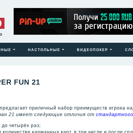
о
ЧНЫЕ
НАСТОЛЬНЫЕ
ВИДЕОПОКЕР
СЛ
PER FUN 21
 предлагает приличный набор преимуществ игрока на
фан 21 имеет следующие отличия от
стандартного
 до четырёх раз;
количестве карманных карт, в тои числе и после спл