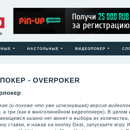
о
ЧНЫЕ
НАСТОЛЬНЫЕ
ВИДЕОПОКЕР
СЛ
ПОКЕР - OVERPOKER
рпокер
кая (и похоже что уже исчезнувшая) версия видеопо
рт, а три (как в многолинейном видеопокере). В цело
имеющемся казино нет монет и выбора их количества
у ставки, и нажав на кнопку Deal, запускаете игру.