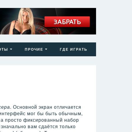
ОТЫ
ПРОЧИЕ
ГДЕ ИГРАТЬ
кера
. Основной экран отличается
м интерфейс мог бы быть обычным,
, а просто фиксированный набор
 Изначально вам сдаётся только