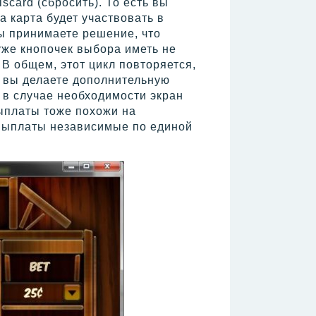
iscard (сбросить). То есть вы
а карта будет участвовать в
ы принимаете решение, что
уже кнопочек выбора иметь не
 В общем, этот цикл повторяется,
о вы делаете дополнительную
 в случае необходимости экран
выплаты тоже похожи на
 выплаты независимые по единой