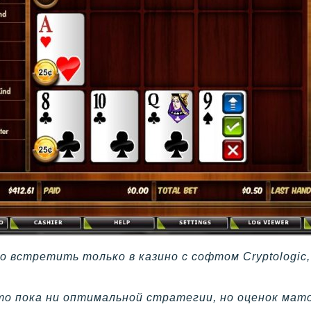
о встретить только в казино с софтом Cryptologi
 то пока ни оптимальной стратегии, но оценок ма