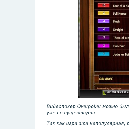
Видеопокер Overpoker можно был
уже не существует
.
Так как игра эта непопулярная,