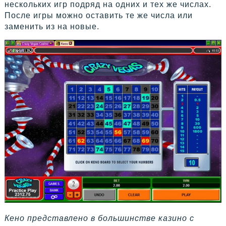
нескольких игр подряд на одних и тех же числах.
После игры можно оставить те же числа или
заменить из на новые.
Кено представлено в большинстве казино с