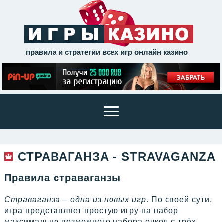
правила и стратегии всех игр онлайн казино
СТРАВАГАНЗА - STRAVAGANZA
Правила страваганзы
Страваганза – одна из новых игр
. По своей сути,
игра представляет простую игру на набор
максимально возможного набора очков с трёх